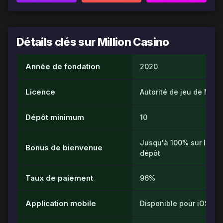
Détails clés sur Million Casino
Année de fondation
2020
Licence
Autorité de jeu de Malt
Dépôt minimum
10
Jusqu'à 100% sur le pr
Bonus de bienvenue
dépôt
Taux de paiement
96%
Application mobile
Disponible pour iOS et 