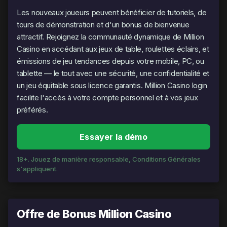
Les nouveaux joueurs peuvent bénéficier de tutoriels, de
tours de démonstration et d'un bonus de bienvenue
attractif. Rejoignez la communauté dynamique de Million
Casino en accédant aux jeux de table, roulettes éclairs, et
émissions de jeu tendances depuis votre mobile, PC, ou
tablette — le tout avec une sécurité, une confidentialité et
un jeu équitable sous licence garantis. Million Casino login
facilite l'accès à votre compte personnel et à vos jeux
préférés.
Essayer la démo
18+. Jouez de manière responsable, Conditions Générales
s'appliquent.
Offre de Bonus Million Casino