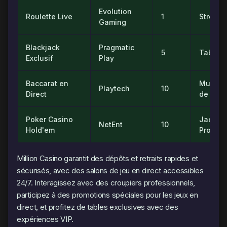
Evolution
Roulette Live
1
Stream
Gaming
Blackjack
Pragmatic
5
Tables 
Exclusif
Play
Baccarat en
Multipl
Playtech
10
Direct
de Gai
Poker Casino
Jackpo
NetEnt
10
Hold'em
Progres
Million Casino garantit des dépôts et retraits rapides et
sécurisés, avec des salons de jeu en direct accessibles
24/7. Interagissez avec des croupiers professionnels,
participez à des promotions spéciales pour les jeux en
direct, et profitez de tables exclusives avec des
expériences VIP.