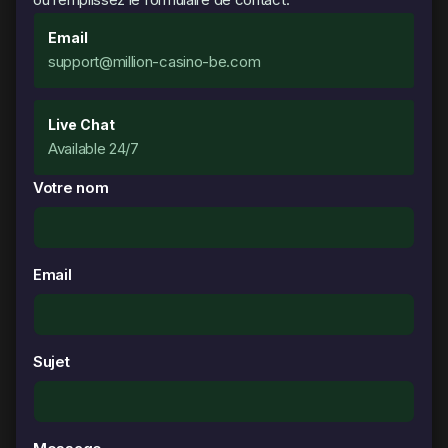
Email
support@million-casino-be.com
Live Chat
Available 24/7
Votre nom
Email
Sujet