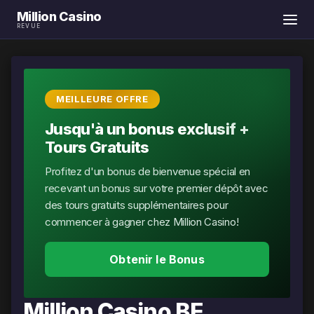
Million Casino
REVUE
MEILLEURE OFFRE
Jusqu'à un bonus exclusif +
Tours Gratuits
Profitez d'un bonus de bienvenue spécial en
recevant un bonus sur votre premier dépôt avec
des tours gratuits supplémentaires pour
commencer à gagner chez Million Casino!
Obtenir le Bonus
Million Casino BE