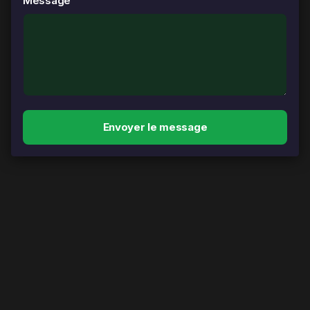
Message
Envoyer le message