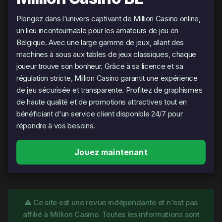
Plongez dans l'univers captivant de Million Casino online,
un lieu incontournable pour les amateurs de jeu en
Belgique. Avec une large gamme de jeux, allant des
machines à sous aux tables de jeux classiques, chaque
joueur trouve son bonheur. Grâce à sa licence et sa
régulation stricte, Million Casino garantit une expérience
de jeu sécurisée et transparente. Profitez de graphismes
de haute qualité et de promotions attractives tout en
bénéficiant d'un service client disponible 24/7 pour
répondre à vos besoins.
Jouez maintenant
⚠ Ce site est une revue indépendante et n'est pas
affilié à Million Casino. Toutes les informations sont