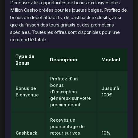
Découvrez les opportunités de bonus exclusives chez
Million Casino créées pour les joueurs belges. Profitez de
bonus de dépôt attractifs, de cashback exclusifs, ainsi
que du frisson des tours gratuits et des promotions
spéciales. Toutes les offres sont disponibles pour une
commodité totale.
Type de
C
Description
Montant
Bonus
R
Profitez d'un
S
bonus
e
Bonus de
Jusqu'à
d'inscription
e
Bienvenue
100€
généreux sur votre
u
premier dépôt.
i
Recevez un
A
pourcentage de
c
Cashback
retour sur vos
10%
d