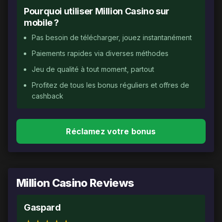
Pourquoi utiliser Million Casino sur
mobile ?
Pas besoin de télécharger, jouez instantanément
Paiements rapides via diverses méthodes
Jeu de qualité à tout moment, partout
Profitez de tous les bonus réguliers et offres de
cashback
Réclamez votre bonus
Million Casino Reviews
Gaspard