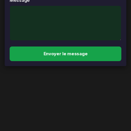
Message
Envoyer le message