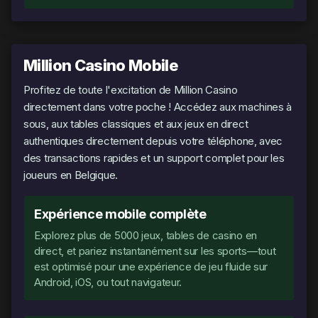
Million Casino Mobile
Profitez de toute l'excitation de Million Casino
directement dans votre poche ! Accédez aux machines à
sous, aux tables classiques et aux jeux en direct
authentiques directement depuis votre téléphone, avec
des transactions rapides et un support complet pour les
joueurs en Belgique.
Expérience mobile complète
Explorez plus de 5000 jeux, tables de casino en
direct, et pariez instantanément sur les sports—tout
est optimisé pour une expérience de jeu fluide sur
Android, iOS, ou tout navigateur.