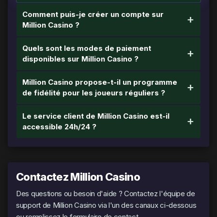
Comment puis-je créer un compte sur
Million Casino ?
Quels sont les modes de paiement
disponibles sur Million Casino ?
Million Casino propose-t-il un programme
de fidélité pour les joueurs réguliers ?
Le service client de Million Casino est-il
accessible 24h/24 ?
Contactez Million Casino
Des questions ou besoin d'aide ? Contactez l'équipe de
support de Million Casino via l'un des canaux ci-dessous
ou remplissez le formulaire de contact.