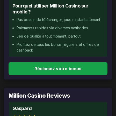
Pourquoi utiliser Million Casino sur
mobile ?
Pas besoin de télécharger, jouez instantanément
Paiements rapides via diverses méthodes
Jeu de qualité à tout moment, partout
Profitez de tous les bonus réguliers et offres de
cashback
Réclamez votre bonus
Million Casino Reviews
Gaspard