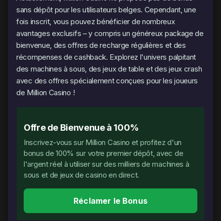
sans dépôt pour les utilisateurs belges. Cependant, une
fois inscrit, vous pouvez bénéficier de nombreux
avantages exclusifs – y compris un généreux package de
bienvenue, des offres de recharge régulières et des
récompenses de cashback. Explorez l'univers palpitant
des machines à sous, des jeux de table et des jeux crash
avec des offres spécialement conçues pour les joueurs
de Million Casino !
Offre de Bienvenue à 100%
Inscrivez-vous sur Million Casino et profitez d'un
bonus de 100% sur votre premier dépôt, avec de
l'argent réel à utiliser sur des milliers de machines à
sous et de jeux de casino en direct.
Réclamer le Bonus