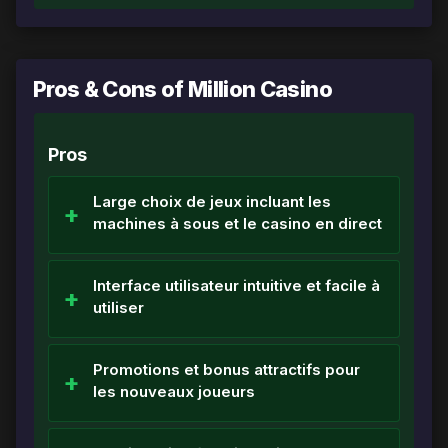
Pros & Cons of Million Casino
Pros
Large choix de jeux incluant les
machines à sous et le casino en direct
Interface utilisateur intuitive et facile à
utiliser
Promotions et bonus attractifs pour
les nouveaux joueurs