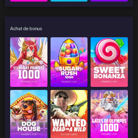
Achat de bonus